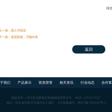
河北菲克森煤矿机械制造有限
电话同微信176332
上一条：愚人节快乐
下一条：春雷惊蛰，万物向新
返回
关于我们
产品展示
资质荣誉
相关资讯
行业动态
合作
版权所有：河北菲克森煤矿机械制造有限公司
电话：15632333317
地址：河北省石家庄市循环化工园区
ICP备案编号：冀ICP备12018310号-3