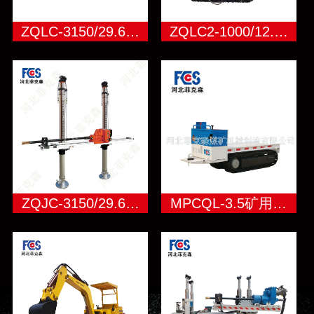
ZQLC-3150/29.6…
ZQLC2-1000/12.…
ZQJC-3150/29.6…
MPCQL-3.5矿用…