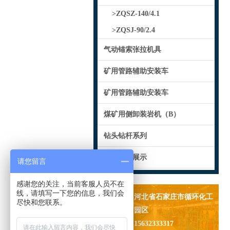
>ZQSZ-140/4.1
>ZQSJ-90/2.4
气动锚索张拉机具
矿用管路辅助安装车
矿用管路辅助安装车
煤矿用侧卸装岩机（B）
钻头钻杆系列
产品配件展示
请您留言
感谢您的关注，当前客服人员不在
线，请填写一下您的信息，我们会
地址：
河北省石家庄市循环化工
尽快和您联系。
园区
电话：
15632333317