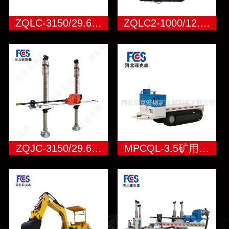
ZQLC-3150/29.6…
ZQLC2-1000/12.…
ZQJC-3150/29.6…
MPCQL-3.5矿用…